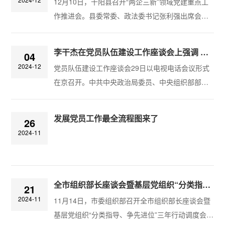
12月10日，千阳县召开“两企三新”领域党建重点工
作推进会。县委常委、政法委书记张利强出席会议
并讲话。‍​会议强调，要提高站位，责任上再落实，
切实负起政治责任，不断提高抓“两企三新”党建的政
李干杰在党员队伍建设工作座谈会上强调 从严从实做好发展党员和党员教育管理工作
04
治判断力、政治领悟力、政治执行力，强化行业管
2024-12
党员队伍建设工作座谈会29日以电视电话会议形式
理职责，以“四强”建设为统领，把党建工作融入到两
在京召开。中共中央政治局委员、中央组织部部长
新组织发展的全过程。要精准施策，措施上再优
李干杰出席会议并讲话，强调要深入学习贯彻习近
化，推进强弱补短，盯紧评价指标，因地制宜，确
平新时代中国特色社会主义思想特别是习近平总书
保不出现“零”分项，注重营造党建...
发展党员工作最全流程图来了
26
记关于党的建设的重要思想，全面贯彻党的二十大
2024-11
和二十届二中、三中全会精神，坚定拥护“两个确
立”、坚决做到“两个维护”，坚持用改革精神和严的
标准推进党员队伍建设，充分发挥广大党员先锋模
范作用，为以中国式现代化全面推进强国建设...
全市组织部长座谈会暨基层党组织“分类指导、争先进位”三年行动调度会召开
21
2024-11
11月14日，市委组织部召开全市组织部长座谈会暨
基层党组织“分类指导、争先进位”三年行动调度会，