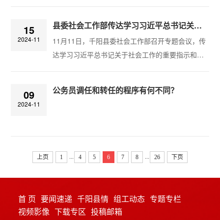
学习贯彻中央和省委有关会议精神，调度推动重点
工作任务、分析存在问题，研究推进年度各项重点
县委社会工作部传达学习习近平总书记关于社会工作的重要指示和中央社会工作会议精神
15
任务落实。会议传达学习了习近平总书记在省部级
2024-11
11月11日，千阳县委社会工作部召开专题会议，传
主要领导干部专题研讨班上的重要讲话精神、全省
达学习习近平总书记关于社会工作的重要指示和中
组织部长座谈会会议精神，扶风县、千阳县、陈仓
央社会工作会议、省委常委会（扩大）会议、省委
区、凤翔区交流发言，市委组织部领导班子成员坚
社会工作部部务会（扩大）会议精神，研究部署贯
持问题导向，对分管领域工作存在短板不足进...
公务员调任和转任的程序有何不同？
09
彻落实措施。县委社会工作部班子成员、机关全体
2024-11
干部、县非公经济组织党委、社会组织党委分管领
导和同志参加会议。 会议指出，习近平总书记关于
社会工作的重要指示高屋建瓴、精辟深邃，深刻回
答了事关新时代党的社会工作发展的根本性、方...
...
...
上页
1
4
5
6
7
8
26
下页
首 页
要闻速递
千阳县情
组工动态
专题专栏
视频影像
下载专区
投稿邮箱