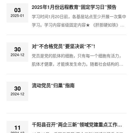
入推进风腐同查同治，并强调坚持正风肃纪反腐相
2025年1月份远程教育“固定学习日”预告
03
贯通，以“同查”严惩风腐交织问题，以“同治”铲除风
2025-01
学习时间1月20日前，各基层站点至少开展一次集中
腐共性根源。1月6日，中共中央总书记、国家主
学习。学习内容省级固定内容★ 《肝胆硬如铁》—
席、中央军委主席习近平在中国共产党第二十届中
大巴山来了养路工市级固定内容★《永远吹冲锋
央纪律检查委员会第四次全体会议上发表重要讲
号》学习路径省级固定内容★​∆远程教育平台首页集
话。新华社记者 谢环驰 摄何为风腐同查同治...
对“不合格党员”要坚决说“不”!
30
中学习：各基层站点打开远程教育设备→远程教育
2024-12
党员是党的肌体的细胞，只有每一个细胞有活力，
平台首页；自主学习：登录陕西先锋网
肌体才健康，才能焕发生命力。随着社会结构的深
（www.sxdyjy.cn)→远程教育→固定学习日。“固定
刻变革，思想意识的多元多变，利益博弈的日趋加
学习日”课程表下载路径★关注宝鸡先锋微信公众号
剧，一些“病毒”侵入了党的生命肌体，使有些党员细
→左下角“宝鸡党建”→组工动态→党建工作→远程...
流动党员“归巢”指南
30
胞腐化变质，甚至形成了“毒瘤”。一些不合格党员的
2024-12
存在，损害了党的先进性和纯洁性，削弱了党的创
造力、凝聚力、战斗力，影响和滞后党和国家事业
的发展。最新统计数据显示，截至2023年底，中国
共产党党员总数为9918.5万名。作为世界...
千阳县召开“两企三新”领域党建重点工作推进会
11
2024-12