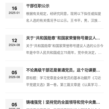
动的重要讲话对学习贯彻讲话精神作出部署蔡奇参
干部任职公示
16
加接见并在总结会议上讲话中国人民抗日战争暨世
2025-01
根据有关规定，经研究同意，现将以下拟任或拟提
界反法西斯战争胜利80周年纪念活动总结会议17日
名人选的有关情况予以公示。王书平，男，汉族，
上午在京举行。中共中央总书记、国家主席、中央
1982年9月生，省委党校研究生，中共党员，现任
军委主席习近平在人民大会堂亲切接见纪念活动筹
市纪委监委办公室主任、四级高级监察官，拟任县
办工作各方面代表，向他们表示感谢和问候，对
关于“共和国勋章”和国家荣誉称号建议人选的公示
12
（区）领导班子副职。姚文亚，男，汉族，1972年
他...
2024-08
关于“共和国勋章”和国家荣誉称号建议人选的公示今
1月生，中央党校大学，中共党员，现任市委副秘书
年是中华人民共和国成立75周年，党中央决定，开
长（正县），拟任市级机关正职。严立章，男，汉
展国家勋章和国家荣誉称号集中评选颁授，隆重表
族，1971年9月生，中央党校大学，中共党员，现
彰一批为新中国建设和发展作出杰出贡献的功勋模
任市委副秘书长、三级调研员，拟任市级机关正
不论高级干部还是普通党员，这个功课要经常做
05
范人物。根据评选颁授工作部署，在各地区各部门
职。...
2026-08
原标题：学习党章是全体党员的基本功翻开《习近
反复比选、集体研究的基础上，经组织考察、统筹
平党建文选》第一卷，第三篇文章是《认真学习党
考虑，产生4名“共和国勋章”建议人选，10名国家荣
章，严格遵守党章》，这是习近平总书记2012年11
誉称号建议人选。为充分发扬民主，广泛听取意
月20日在《人民日报》上发表的文章。党的十八大
见，接受社会监督，现将有关人选情况予以公...
铸魂强党丨坚持党的全面领导和党中央集中统一领导
05
刚闭幕，习近平总书记就发表署名文章，要求全党
2026-08