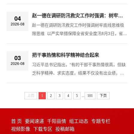
名，决定：金伊博为千阳县人民政府代理县长。​特
调，三季度是项目建设的黄金期，也是决胜全年目
此公告 千阳县人大常委会 2026年8月4日
标任务的关键期，全县上下要以高度的责任感和紧
赵一德在调研防汛救灾工作时强调：树牢底线思维极限思维 以严实举措保障全省安全度汛
04
迫...
2026-08
赵一德在调研防汛救灾工作时强调树牢底线思维极
限思维 以严实举措保障全省安全度汛8月3日，省委
书记赵一德到省自然资源厅、省气象局、省水利厅
调研防汛救灾工作。他强调，要深入学习贯彻习近
把干事热情和科学精神结合起来
03
平总书记关于防灾减灾救灾的重要论述，认真落实
2026-08
习近平总书记指出，“有的干部干事热情很高，但缺
省委十四届十次全会部署，牢固树立和践行正确政
乏科学精神、求实态度，结果不仅没有出业绩，反
绩观，树牢底线思维、极限思维，突出预防为主、
而带来了一堆问题”，“要把干事热情和科学精神结合
快速反应、统筹联动，以严实举措保障全省安全度
起来，使出台的各项改革举措符合客观规律、符合
汛，全力维护人民群众生命财产安全。赵一德首...
...
上页
1
2
3
4
5
101
下页
工作需要、符合群众利益”。这些重要论述深刻揭示
了主观能动性与客观规律性的辩证关系，为党员干
部如何在“想干事”和“会干事”的有效结合中不断“干
首 页
要闻速递
千阳县情
组工动态
专题专栏
成事”提供了重要遵循。满怀干事创业的热情，是成
视频影像
下载专区
投稿邮箱
就事业、推动发展的精神基石。...