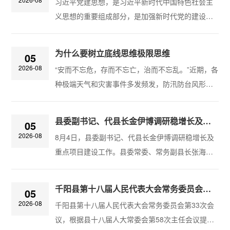
习近平党建思想，是习近平新时代中国特色社会主
认真学习党章、严格遵守党章，足见对党章的高度
义思想的重要组成部分，是加强新时代党的建设的
重视。“党章是党的总章程，集中体现了党的性质和
根本遵循。要深刻理解和把握习近平党建思想的内
宗旨、党的理论和路线方针政策、党的重要主张，
涵要义，必须深刻领会“十四个坚持”。新华社“学习
规定了党的重要制度和体制机制，是全党必须共...
为什么要树立底线思维极限思维
05
新语”栏目推出“铸魂强党”系列融合报道。本期围绕
2026-08
“安而不忘危，存而不忘亡，治而不忘乱。”近期，各
“坚持党中央集中统一领导”，系统梳理党的十八大以
种极端天气和灾害事件多发频发，防汛防台风形势
来习近平总书记的重要论述，一起学习领会。‍‍‍‍​
严峻，习近平总书记在中央政治局第二十五次集体
学习时强调：“降低灾害风险，减轻灾害损失，重在
县委副书记、代县长金伊博调研稳增长及重点项目建设工作
05
事前预防”，“要树牢底线思维、极限思维，不断提升
2026-08
8月4日，县委副书记、代县长金伊博调研稳增长及
大灾巨灾应对处置能力”。这一重要要求为我们防范
重点项目建设工作。县委常委、常务副县长张海兵
风险、化解挑战、赢得主动、维护安全提供了科学
一同调研，副县长齐雪艳参与部分点位调研。金伊
指引和根本遵循。底线思维、极限思维是马克思主
博先后深入全民健身中心、千阳中学新建、城内村
义哲学方法论在治国理政特别是应对...
千阳县第十八届人民代表大会常务委员会公告
05
集中安置小区、明阳10万千瓦光伏发电、冯坊河水
2026-08
千阳县第十八届人民代表大会常务委员会第33次会
库工程、水沟镇以工代赈等项目现场，实地察看建
议，根据县十八届人大常委会第58次主任会议提
设进度，现场协调解决难点堵点问题。金伊博强