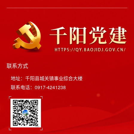
联系方式
地址：千阳县城关镇事业综合大楼
联系电话：0917-4241238