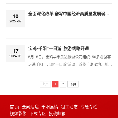
全面深化改革 谱写中国经济高质量发展崭新篇章
10
2024-07
宝鸡•千阳“一日游”旅游线路开通
17
2024-05
5月15日，宝鸡华宇乐达旅游公司组织150多名游客
走进千阳，开展“一日游”活动，游览千湖湿地、刺绣
产业园、蝴蝶园和多肉基地，他们对千阳县良好的
生态环境和优质的旅游资源给于充分肯定，“看朱
上页
1
2
下页
鹮，来千阳”旅游品牌全面打响。上午9时许，乘载
宝鸡游客的4辆大巴车缓缓地驶进千湖生态旅游景区
停车场。县文旅局负责人全面介绍了千湖湿地、中
首 页
要闻速递
千阳县情
组工动态
专题专栏
华尊师第一台——望鲁台、任家湾军事会议遗址、
视频影像
下载专区
投稿邮箱
西秦刺绣产业园、千阳苹果、千阳羊奶粉、...