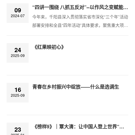
“四讲一围绕 八抓五反对”--以作风之变赋能千阳高质量发展
09
2024-07
​今年来，千阳县深入贯彻落实省市深化“三个年”活动
部署安排和全县“四年活动”具体要求，聚焦重大项
目、重要指标、重点工作，按照“四讲一围绕、八抓
五反对”思路举措，大抓作风建设，大兴实干之风
《红果映初心》
24
2025-09
青春在乡村振兴中绽放——什么是选调生
16
2025-09
《榜样9》｜覃大清：让中国人登上世界“水电珠峰”
23
2025-01