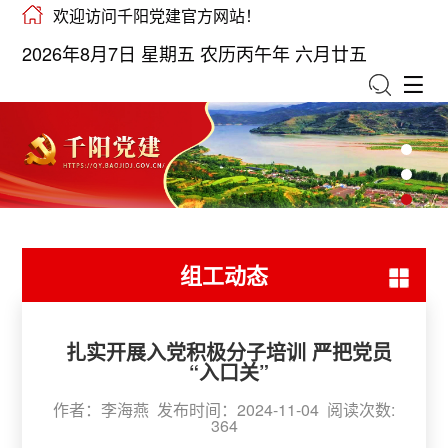
欢迎访问千阳党建官方网站！
2026年8月7日 星期五 农历丙午年 六月廿五
组工动态
扎实开展入党积极分子培训 严把党员
“入口关”
作者：李海燕 发布时间：2024-11-04 阅读次数:
364