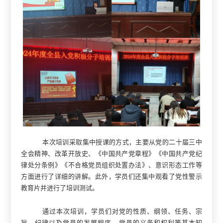
本次培训采取集中授课的方式，主要从
党的二十届三中
全会精神、改革开放史、《中国共产党章程》《中国共产党纪
律处分条例》《不合格党员组织处置办法》、意识形态工作
等
方面进行了详细的讲解。此外，学员们还集中观看了党性警示
教育片并进行了培训测试。
通过本次培训，学员们对党的性质、纲领、任务、宗
旨、纪律以及党员的发展程序、党员的义务和权利等基本知