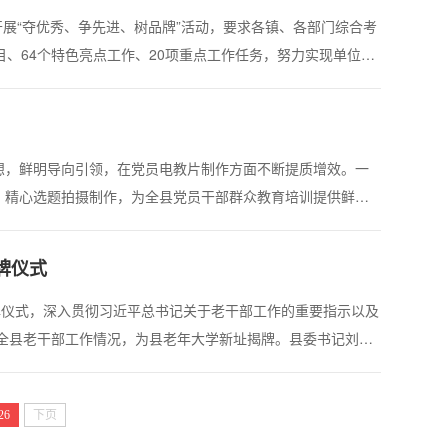
深入开展“夺优秀、争先进、树品牌”活动，要求各镇、各部门综合考
、64个特色亮点工作、20项重点工作任务，努力实现单位出
县政府对标宝鸡市“一四五十”战略，提出紧扣“绿色引领
想，鲜明导向引领，在党员电教片制作方面不断提质增效。一
，精心选题拍摄制作，为全县党员干部群众教育培训提供鲜活
整合各方资源，建立组织部牵头、基层党组织资源共享的工作
牌仪式
仪式，深入贯彻习近平总书记关于老干部工作的重要指示以及
和全县老干部工作情况，为县老年大学新址揭牌。县委书记刘方
干部党建活动中心主任、市老年大学校长曹宏斌出席指导会
26
下页