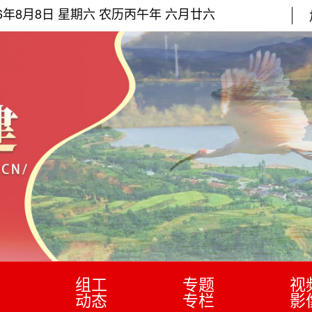
26年8月8日 星期六 农历丙午年 六月廿六
组工
专题
视
动态
专栏
影