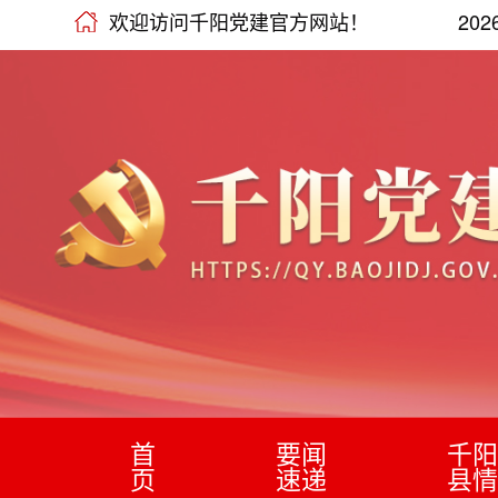
欢迎访问千阳党建官方网站！
20
首
要闻
千阳
页
速递
县情