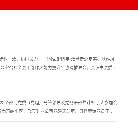
、步调一致、协同发力，一体推进“四年”活动走深走实、以作风
办公室召开全县干部作风能力提升年协调推进会。会议由县委组
和全县干部作风能力提升年专班工作人员参加会议。会议组织学
、22个部门党委（党组）分管领导及党务干部共计60余人参加会
镇南湾岭小区、飞天乳业公司党建活动室、县档案馆党员干部
寨镇十三村联建项目现场、黄里村农旅融合红色基地七个点