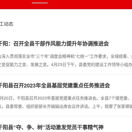
工动态
千阳：召开全县干部作风能力提升年协调推进会
为深入贯彻落实全市“三个年”调度会精神和“七统一”工作要求，全域统筹
之变促能力之变、发展之变。4月23日下午，县委党的建设工作领导小组
织部负责同志主持，“四年”活动及“六大行动”重点任务牵头单位分管同志
习了全市“三个年”调度会精神...
千阳县召开2023年全县基层党建重点任务推进会
4月20日，千阳县召开2023年基层党建重点任务推进会。全县7个镇党委
议。县委常委、组织部部长齐娟娟出席会议并讲话。上午，观摩了张家塬
党性教育基地、县疾控中心党建阵地、原县粮食局老旧小区改造现场、南
位。​下午，召开室内会议。集体学习了党的二十...
千阳县“夺、争、树”活动激发党员干事精气神