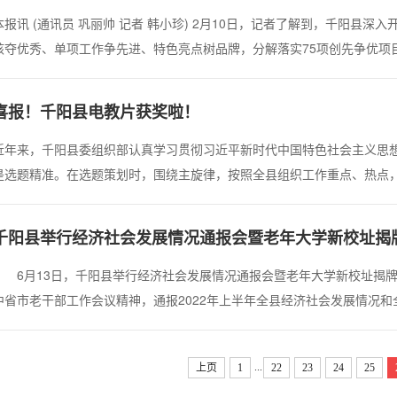
本报讯 (通讯员 巩丽帅 记者 韩小珍) 2月10日，记者了解到，千阳县
核夺优秀、单项工作争先进、特色亮点树品牌，分解落实75项创先争优项目
彩、群众喝彩、品牌添彩、千阳精彩。 据了解，去年以来，千阳县委、
转型、项目推动跨越”主线，统筹农...
喜报！千阳县电教片获奖啦！
​近年来，千阳县委组织部认真学习贯彻习近平新时代中国特色社会主义思
是选题精准。在选题策划时，围绕主旋律，按照全县组织工作重点、热点
的本土教材，向社会传递组织工作的声音与正能量。二是机制创新。有效
机制，同时主动对接省、市远教部门，推进电...
千阳县举行经济社会发展情况通报会暨老年大学新校址揭
6月13日，千阳县举行经济社会发展情况通报会暨老年大学新校址揭牌
中省市老干部工作会议精神，通报2022年上半年全县经济社会发展情况
斌主持会议并讲话，市委组织部副部长、老干部局局长雒和忠，市离退休
议。 刘方斌指出，去年以来，千阳县思...
...
上页
1
22
23
24
25