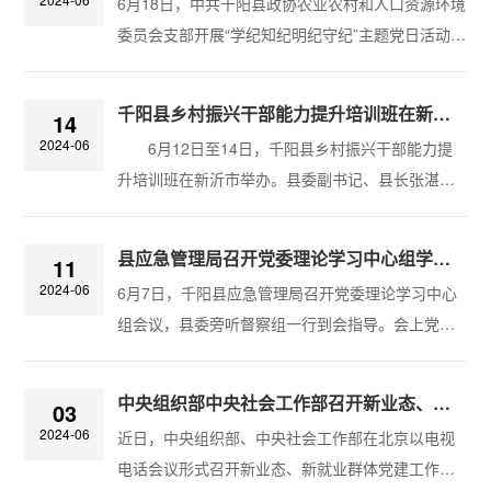
6月18日，中共千阳县政协农业农村和人口资源环境
其本质要求是坚持民主集中制，贯彻落实新时代党
委员会支部开展“学纪知纪明纪守纪”主题党日活动。
的组织路线。习近平总书记指出，党的力量来自组
委员们通过瞻仰千阳烈士纪念园，参观英烈褒扬
织，组织能使力量倍增，强调“要好好抓一抓组织纪
馆、革命历史馆、英烈纪念馆，详细了解了千阳历
律，加强全党的组织纪律性”。新修订的《中国...
千阳县乡村振兴干部能力提升培训班在新沂举办
14
史上秦人崇军尚武、崇尚军功的血脉传统以及中省
2024-06
6月12日至14日，千阳县乡村振兴干部能力提
市县在新时代烈士纪念褒扬工作方面的一系列做
升培训班在新沂市举办。县委副书记、县长张湛
法，感知了以全国革命史为大背景、着重阐述西府
林，县委常委、副县长何红军，县委常委、副县长
地区的中共革命史，学习了为新中国建立做出突出
蔡安震出席开班式。此次培训旨在深入贯彻县委十
贡献的百位英雄模范人物以及西府和千阳不同历
县应急管理局召开党委理论学习中心组学习会议 县委旁听督查组到会督查
11
六届六次全会精神，全面落实苏陕协作工作要求，
史...
2024-06
6月7日，千阳县应急管理局召开党委理论学习中心
着力解决县镇村干部思路不宽、不会干不敢干的问
组会议，县委旁听督察组一行到会指导。会上党委
题，全面提升干部抓发展的能力。通过集中授课、
班子成员领学习近平总书记对广东梅大高速茶阳路
现场观摩等形式，对新沂市农村党建、集体经济发
段塌方灾害事故做出的指示精神、关于力戒形式主
展、乡村建设、乡村治理等工作先进经验和做法
中央组织部中央社会工作部召开新业态、新就业群体党建工作座谈会
03
义官僚主义、加强基层治理、树立正确政绩观重要
进...
2024-06
近日，中央组织部、中央社会工作部在北京以电视
论述，班子成员结合工作实际依次就推进基层应急
电话会议形式召开新业态、新就业群体党建工作座
能力建设、安全生产隐患排查治理、党纪学习教