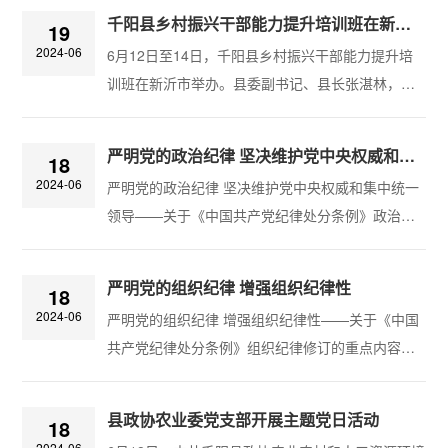
千阳县乡村振兴干部能力提升培训班在新沂举办
19
2024-06
6月12日至14日，千阳县乡村振兴干部能力提升培
训班在新沂市举办。县委副书记、县长张湛林，县
委常委、副县长何红军，县委常委、副县长蔡安震
出席开班式。​此次培训旨在深入贯彻县委十六届六
严明党的政治纪律 坚决维护党中央权威和集中统一领导
18
次全会精神，全面落实苏陕协作工作要求，着力解
2024-06
严明党的政治纪律 坚决维护党中央权威和集中统一
决县镇村干部思路不宽、不会干不敢干的问题，全
领导——关于《中国共产党纪律处分条例》政治纪
面提升干部抓发展的能力。通过集中授课、现场观
律修订的重点内容中央纪委国家监委法规室政治纪
摩等形式，对新沂市农村党建、集体经济发展、乡
律是各级党组织和全体党员在政治方向、政治立
村建设、乡村治理等工作先进经验和做法进行了
严明党的组织纪律 增强组织纪律性
18
场、政治言论、政治行为方面必须遵守的规矩，是
学...
2024-06
严明党的组织纪律 增强组织纪律性——关于《中国
维护党的团结统一的根本保证，其本质要求是坚持
共产党纪律处分条例》组织纪律修订的重点内容组
党的全面领导和党中央集中统一领导，坚决做到“两
织纪律是规范和处理党的各级组织之间，党组织和
个维护”。习近平总书记强调，政治纪律是最重要、
党员之间以及党员与党员之间关系的行为规则，是
最根本、最关键的纪律，遵守党的政治纪律是遵...
县政协农业委党支部开展主题党日活动
18
维护党的集中统一、保持党的战斗力的基本条件，
2024-06