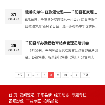
谈会。会议强调，要认真学习贯彻习近平总书记关
育、防汛防火能力建设进行发言。督导组在点评时
于加强新业态、新就业群体党建工作的重要指示批
指出，此次专题研讨会组织周密、主题明确、学习
粽香庆端午 红歌颂党恩——千阳县张家塬镇七一村举行新风节日会
31
示精神，坚持和加强党的全面领导，突出重点难
程...
2024-05
5月30日，千阳县张家塬镇七一村举办“粽香庆端午
点，开展集中攻坚，推动新业态、新就业群体党建
红歌颂党恩”新风节日会，进一步弘扬中华优秀传统
工作有明显提升，切实增强党在新兴领域的号召
文化，丰富广大群众精神文化生活，引导广大党
力、凝聚力、影响力。会议要求，要坚持抓总部带
员、群众学党史、唱红歌、守初心、感党恩。活动
全网、抓龙头带全链，扩大加盟企业、合作企业“两
千阳县举办远程教育站点管理员培训会
29
现场，县文化馆组织千阳八打棍传习所、千阳剪纸
个...
2024-05
5月29日，千阳县举办远程教育站点管理员培训
传承人开展非遗“六进”活动。英雄模范故事宣讲、千
会。各镇党委、相关部门党委（党组）分管同志，
阳八大棍表演等一个个精彩节目“轮番上阵”，传承人
各村（社区）和“两新”站点党支部A岗管理员等80余
谢爱萍现场为群众展现高超的剪纸技艺，剪纸服饰
人参加会议。​会上，首先学习传达了省委常委、组
和剪纸作品吸引了众多群众驻足观赏，...
...
...
上页
1
6
7
8
9
10
14
下页
织部部长郭永红在调研党员教育平台建设时的讲话
精神和全省、全市远程教育工作会议精神。张家塬
镇党委、裕华村党支部、闫家村党支部、继红职业
首 页
要闻速递
千阳县情
组工动态
专题专栏
培训学校党支部负责同志围绕“五创五强”、学用转
视频影像
下载专区
投稿邮箱
化、站点建设等工作进行了经验交流。之...