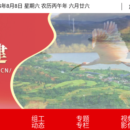
26年8月8日 星期六 农历丙午年 六月廿六
组工
专题
视
动态
专栏
影