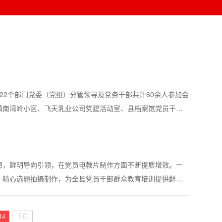
、22个部门党委（党组）分管领导及党务干部共计60余人参加会
镇南湾岭小区、飞天乳业公司党建活动室、县档案馆党员干部
寨镇十三村联建项目现场、黄里村农旅融合红色基地七个点
想，鲜明导向引领，在党员电教片制作方面不断提质增效。一
，精心选题拍摄制作，为全县党员干部群众教育培训提供鲜活
整合各方资源，建立组织部牵头、基层党组织资源共享的工作
14
下页