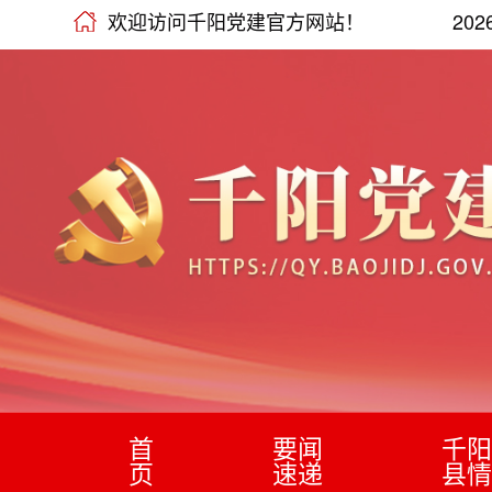
欢迎访问千阳党建官方网站！
20
首
要闻
千阳
页
速递
县情