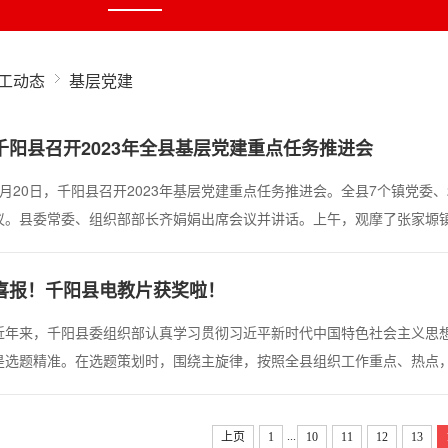
工动态
基层党建
千阳县召开2023年全县基层党建重点任务推进会
4月20日，千阳县召开2023年基层党建重点任务推进会。全县7个镇党委
议。县委常委、组织部部长齐娟娟出席会议并讲话。上午，观摩了张家塬
党性教育基地、县疾控中心党建阵地、原县粮食局老旧小区改造现场、南
位。​下午，召开室内会议。集体学习了党的二十...
喜报！千阳县电教片获奖啦！
​近年来，千阳县委组织部认真学习贯彻习近平新时代中国特色社会主义思
是选题精准。在选题策划时，围绕主旋律，按照全县组织工作重点、热点
的本土教材，向社会传递组织工作的声音与正能量。二是机制创新。有效
机制，同时主动对接省、市远教部门，推进电...
...
上页
1
10
11
12
13