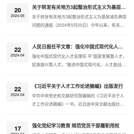
中，对调研安排很“上心”、对调研过程极“专注”、把
关于转发有关地方3起整治形式主义为基层减负典型问题的通报
20
“身入”当“深入”、把“过程”当“解决”的蜻蜓点水式调
2024-05
关于转发有关地方3起整治形式主义为基层减负典型
研时有发生，这严重背离调查研究本质，是官僚主
问题的通报（2024年5月20日）今年以来，有关省
义、形式主义表现，不但加重基层负担，更损害了
区市认真贯彻落实中央层面整治形式主义为基层减
党和政府形象。“座谈一排排、出行一串串、吃饭一
负专项工作机制部署安排，突出问题导向，敢于动
桌桌”“坐在车上转、隔着玻璃...
人民日报任平文章：强化中国式现代化人才支撑
22
真碰硬，扎实开展典型问题核查通报，持续释放严
2024-04
强化中国式现代化人才支撑任 平“国家发展靠人才，
的信号，形成有力震慑。近期，湖南、云南、新疆
民族振兴靠人才。”推进中国式现代化，人才是战略
通报了3起督查检查考核中形式主义加重基层负担的
性支撑。“完善人才战略布局，坚持各方面人才一起
典型问题，为放大警示教育效果，现予以转发。1.
抓，建设规模宏大、结构合理、素质优良的人才队
湖南省通报：张家界市慈利县开展督查检查考核...
《习近平关于人才工作论述摘编》出版发行
22
伍”，这是新时代人才工作的方向指引。“畅通教育、
2024-04
中共中央党史和文献研究院编辑的《习近平关于人
科技、人才的良性循环，完善人才培养、引进、使
才工作论述摘编》一书，近日由中央文献出版社出
用、合理流动的工作机制”，这是以新质生产力推动
版，在全国发行。功以才成，业由才广。培养造就
高质量发展的迫切要求。“综合国力竞争说到底是人
大批德才兼备的高素质人才，是国家和民族长远发
才竞争”，习近平总书记把人才工...
强化党纪学习教育 规范党员干部履职用权
17
展大计。我们党始终重视培养人才、团结人才、引
2024-04