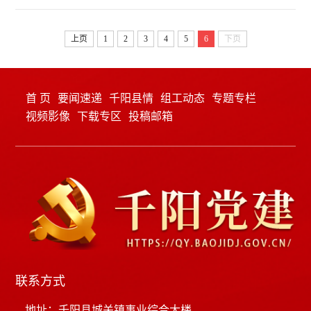
力有效推进乡村全面振兴的实施意见》2024年是实
生、不可替代的中华优秀文明资源。不仅属于我们
施“十四五”规划的关键一年。《关于学习运用“千村
这一代人，也属于子孙万代。要认真贯彻落实党中
上页
1
2
3
4
5
6
下页
示范、万村整治”工程经验有力有效推进乡村全面振
央关...
兴的实施意见》锚定建设农业强省目标，聚焦推进
乡村全面振兴这个主题，以学习运用浙江“千万工程”
首 页
要闻速递
千阳县情
组工动态
专题专栏
经验为引领，落实“七个提升工程”要求，以确保粮食
视频影像
下载专区
投稿邮箱
安全、确保不发生规模性返贫...
联系方式
地址：千阳县城关镇事业综合大楼