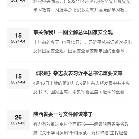
经党中央同意，自2024年4月至7月在全党开展党纪
领人才、成就人才，团结和支持各方面人才为党和
学习教育。习近平总书记多次就开展党纪学习教育
人民事业建功立业。党的十八大以来，以习近平同
发表重要讲话、作出重要指示，强调“组织开展好党
志为核心的党中央坚持科技是第一生产力、人才是
纪学习教育，引导党员干部学纪、知纪、明纪、守
第一资源、创新是第一动力，全面加强党对人才
事关你我！一图全解总体国家安全观
15
纪，督促领导干部树立正确权力观，公正用权、依
工...
2024-04
十年前的今天（4月15日），习近平总书记首次提出
法用权、为民用权、廉洁用权”。 党员干部的权
总体国家安全观。国家安全是安邦定国的重要基
力观是否正确，影响着政绩观、事业观，影响着党
石，维护国家安全是全国各族人民根本利益所在。
和人民的事业发展。强化党纪学习教育，做到学
如何做好新时代国家安全工作？一图全解↓
纪、知纪、明纪、守纪，弄明白能干什么、不能...
《求是》杂志发表习近平总书记重要文章
15
2024-04
4月16日出版的第8期《求是》杂志将发表中共中央
总书记、国家主席、中央军委主席习近平的重要文
章《加强文化遗产保护传承 弘扬中华优秀传统文
化》。这是习近平总书记2013年8月至2023年9月期
陕西省委一号文件解读来了
26
间有关重要论述的节录。文章强调中华文明源远流
2024-03
有力有效推进乡村全面振兴——解读陕西省委省政
长，从未中断，塑造了我们伟大的民族。文物和文
府《关于学习运用“千村示范、万村整治”工程经验有
化遗产承载着中华民族的基因和血脉，是不可再