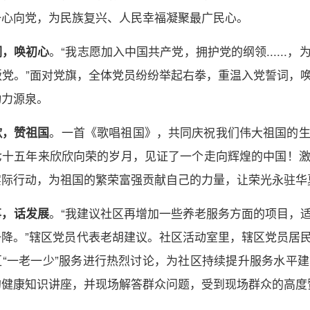
一心向党，为民族复兴、人民幸福凝聚最广民心。
。“我志愿加入中国共产党，拥护党的纲领.....
词，唤初心
叛党。”面对党旗，全体党员纷纷举起右拳，重温入党誓词，
动力源泉。
。一首《歌唱祖国》，共同庆祝我们伟大祖国的
歌，赞祖国
七十五年来欣欣向荣的岁月，见证了一个走向辉煌的中国！
实际行动，为祖国的繁荣富强贡献自己的力量，让荣光永驻华
。“我建议社区再增加一些养老服务方面的项目，
事，话发展
降。”辖区党员代表老胡建议。社区活动室里，辖区党员居民
区“一老一少”服务进行热烈讨论，为社区持续提升服务水平
的健康知识讲座，并现场解答群众问题，受到现场群众的高度