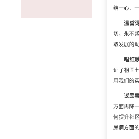
结一心、
温誓
切，永不
取发展的
唱红
证了祖国
用我们的
议民
方面再降一
何提升社
尿病方面