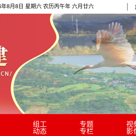
26年8月8日 星期六 农历丙午年 六月廿六
组工
专题
视
动态
专栏
影