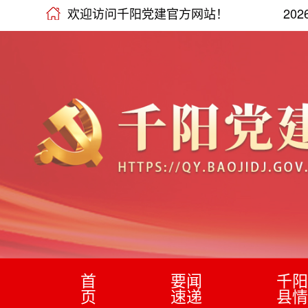
欢迎访问千阳党建官方网站！
20
首
要闻
千阳
页
速递
县情